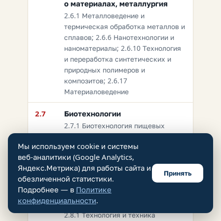
о материалах, металлургия
2.6.1 Металловедение и
термическая обработка металлов и
сплавов; 2.6.6 Нанотехнологии и
наноматериалы; 2.6.10 Технология
и переработка синтетических и
природных полимеров и
композитов; 2.6.17
Материаловедение
2.7
Биотехнологии
2.7.1 Биотехнология пищевых
продуктов, лекарственных и
Мы используем cookie и системы
биологически активных веществ;
веб-аналитики (Google Analytics,
2.7.2 Промышленная биотехнология
Яндекс.Метрика) для работы сайта и
и биоинженерия
Принять
обезличенной статистики.
Подробнее — в
Политике
2.8
Недропользование и горные
конфиденциальности
.
науки
2.8.1 Технология и техника