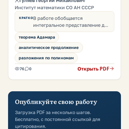
Гуляев Георгий Михайлович
·
Институт математики СО АН СССР
В работе обобщается
КРАТКО
интегральное представление для
суммы степенного ряда,
теорема Адамара
используемое для
аналитического продолжения
аналитическое продолжение
его суммы и для разложения
разложения по полиномам
голоморфных фу…
Открыть PDF
76
0
Опубликуйте свою работу
Загрузка PDF за несколько шагов.
Бесплатно, с постоянной ссылкой для
цитирования.