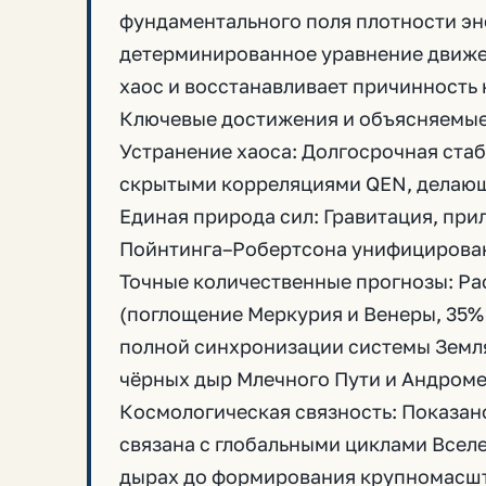
фундаментального поля плотности эн
детерминированное уравнение движе
хаос и восстанавливает причинность 
Ключевые достижения и объясняемые
Устранение хаоса: Долгосрочная ста
скрытыми корреляциями QEN, делающ
Единая природа сил: Гравитация, при
Пойнтинга–Робертсона унифицирован
Точные количественные прогнозы: Ра
(поглощение Меркурия и Венеры, 35%
полной синхронизации системы Земл
чёрных дыр Млечного Пути и Андром
Космологическая связность: Показан
связана с глобальными циклами Всел
дырах до формирования крупномасшт