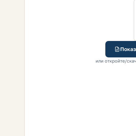
Показ
или откройте/скач