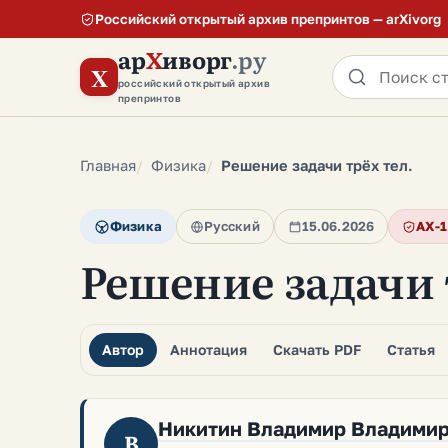
Российский открытый архив препринтов — arXivorg
ар
Х
иворг
.ру
X
российский открытый архив
препринтов
Главная
Физика
Решение задачи трёх тел.
Физика
Русский
15.06.2026
AX-
Решение задачи 
Автор
Аннотация
Скачать PDF
Статья
Никитин Владимир Владими
В