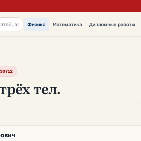
Физика
Математика
Дипломные работы
130712
трёх тел.
рович