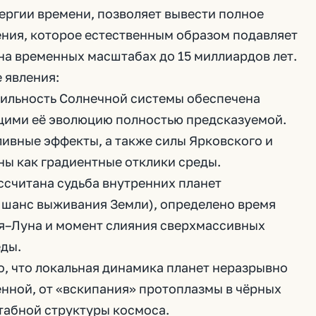
ергии времени, позволяет вывести полное
ния, которое естественным образом подавляет
на временных масштабах до 15 миллиардов лет.
 явления:
бильность Солнечной системы обеспечена
ими её эволюцию полностью предсказуемой.
ливные эффекты, а также силы Ярковского и
ы как градиентные отклики среды.
ссчитана судьба внутренних планет
 шанс выживания Земли), определено время
я–Луна и момент слияния сверхмассивных
еды.
о, что локальная динамика планет неразрывно
енной, от «вскипания» протоплазмы в чёрных
абной структуры космоса.