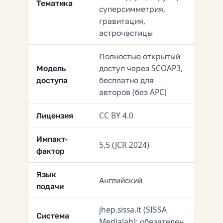
Тематика
суперсимметрия,
гравитация,
астрочастицы
Полностью открытый
Модель
доступ через SCOAP3,
доступа
бесплатно для
авторов (без APC)
Лицензия
CC BY 4.0
Импакт-
5,5 (JCR 2024)
фактор
Язык
Английский
подачи
jhep.sissa.it (SISSA
Система
Medialab); обязателен