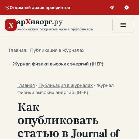
Открытый архив препринтов
ар
Х
иворг
.ру
X
российский открытый архив препринтов
Главная
Публикация в журналах
Журнал физики высоких энергий (JHEP)
Главная
·
Публикация в журналах
·
Журнал
физики высоких энергий (JHEP)
Как
опубликовать
статью в Journal of