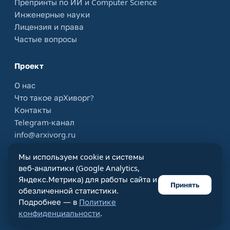
Препринты по ИИ и Computer Science
Инженерные науки
Лицензия и права
Частые вопросы
Проект
О нас
Что такое арХиворг?
Контакты
Telegram-канал
info@arxivorg.ru
Мы используем cookie и системы
веб-аналитики (Google Analytics,
© 2021–2026 ArxivOrg.Ru — научные статьи на русском
Яндекс.Метрика) для работы сайта и
Принять
языке в одном месте.
обезличенной статистики.
Лицензия CC BY 4.0
Конфиденциальность
Подробнее — в
Политике
Пользовательское соглашение
О проекте
конфиденциальности
.