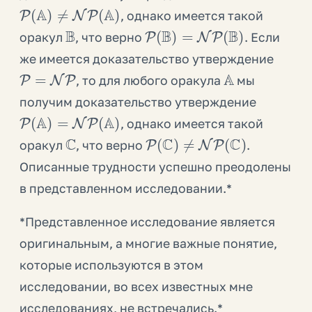
P
(
A
)
≠
NP
(
A
)
, однако имеется такой
B
P
(
B
)
=
NP
(
B
)
оракул
, что верно
. Если
же имеется доказательство утверждение
P
=
NP
A
, то для любого оракула
мы
получим доказательство утверждение
P
(
A
)
=
NP
(
A
)
, однако имеется такой
C
P
(
C
)
≠
NP
(
C
)
оракул
, что верно
.
Описанные трудности успешно преодолены
в представленном исследовании.*
*Представленное исследование является
оригинальным, а многие важные понятие,
которые используются в этом
исследовании, во всех известных мне
исследованиях, не встречались.*