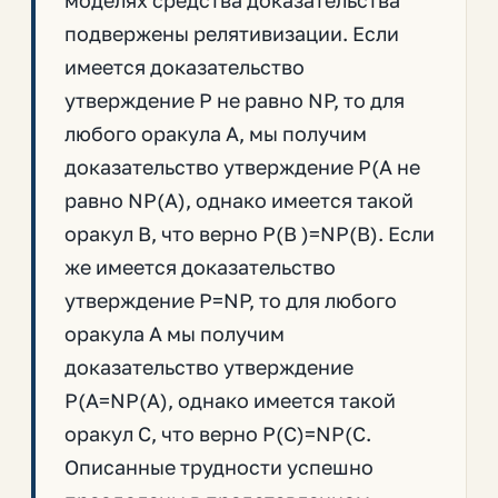
моделях средства доказательства
подвержены релятивизации. Если
имеется доказательство
утверждение P не равно NP, то для
любого оракула A, мы получим
доказательство утверждение P(A не
равно NP(A), однако имеется такой
оракул B, что верно P(B )=NP(B). Если
же имеется доказательство
утверждение P=NP, то для любого
оракула A мы получим
доказательство утверждение
P(A=NP(A), однако имеется такой
оракул C, что верно P(C)=NP(C.
Описанные трудности успешно