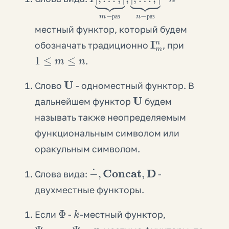
р
а
з
р
а
з
местный функтор, который будем
I
m
n
обозначать традиционно
, при
1
≤
m
≤
n
.
U
Слово
- одноместный функтор. В
U
дальнейшем функтор
будем
называть также неопределяемым
функциональным символом или
оракульным символом.
−
˙
,
Concat
,
D
Слова вида:
-
двухместные функторы.
Φ
k
Если
-
-местный функтор,
Ψ
1
,
…
,
Ψ
k
n