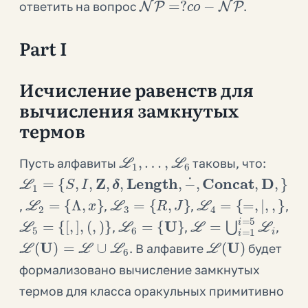
ответить на вопрос
.
Part I
Исчисление равенств для
вычисления замкнутых
термов
L
1
,
…
,
L
6
Пусть алфавиты
таковы, что:
L
{
−
S
1
˙
,
=
,
Concat
I
,
Z
,
δ
,
Length
,
D
,
}
,
L
2
=
{
Λ
,
x
}
L
3
=
{
R
,
J
}
L
4
=
{
=
,
|
,
,
}
,
,
,
,
L
5
=
{
[
,
]
,
(
,
)
}
L
6
=
{
U
}
L
=
⋃
i
=
1
i
=
5
L
i
,
,
,
L
(
U
)
=
L
∪
L
6
L
(
U
)
. В алфавите
будет
формализовано вычисление замкнутых
термов для класса оракульных примитивно