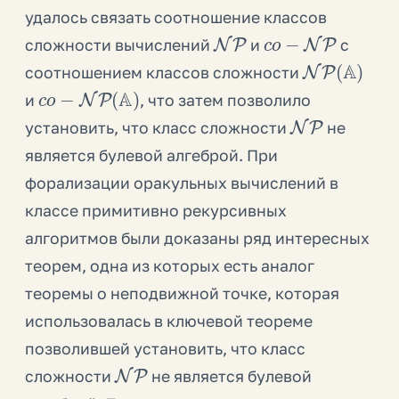
удалось связать соотношение классов
NP
c
o
−
NP
сложности вычислений
и
с
NP
(
A
)
соотношением классов сложности
c
o
−
NP
(
A
)
и
, что затем позволило
NP
установить, что класс сложности
не
является булевой алгеброй. При
форализации оракульных вычислений в
классе примитивно рекурсивных
алгоритмов были доказаны ряд интересных
теорем, одна из которых есть аналог
теоремы о неподвижной точке, которая
использовалась в ключевой теореме
позволившей установить, что класс
NP
сложности
не является булевой