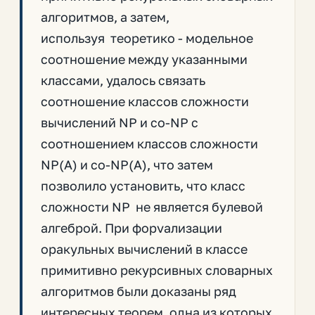
алгоритмов, а затем,
используя теоретико - модельное
соотношение между указанными
классами, удалось связать
соотношение классов сложности
вычислений NP и co-NP с
соотношением классов сложности
NP(A) и co-NP(A), что затем
позволило установить, что класс
сложности NP не является булевой
алгеброй. При форvализации
оракульных вычислений в классе
примитивно рекурсивных словарных
алгоритмов были доказаны ряд
интересных теорем, одна из которых