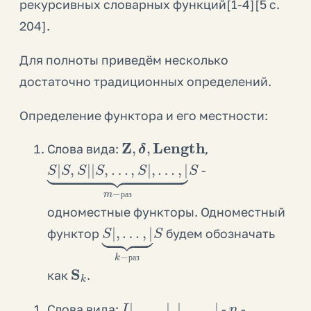
рекурсивных словарных функций[1-4][5 с.
204].
Для полноты приведём несколько
достаточно традиционных определений.
Определение функтора и его местности:
Z
,
δ
,
Length
Слова вида:
,
S
⏟
m
|
S
−
,
S
раз
|
|
S
S
,
…
,
S
|
,
…
,
|
-
р
а
з
одноместные функторы. Одноместный
S
⏟
k
|
,
−
…
раз
,
|
S
функтор
будем обозначать
S
k
р
а
з
как
.
I
⏟
⏟
|
m
n
,
…
−
−
раз
,
раз
|
,
|
,
…
,
|
n
Слова вида:
-
-