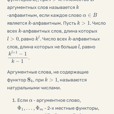
k
аргументных слов называется
α
∈
B
-алфавитным, если каждое слово
k
k
>
1
является
-алфавитным. Пусть
. Число
k
всех
-алфавитных слов, длина которых
l
>
0
k
l
k
, равно
. Число всех
-алфавитных
l
слов, длина которых не больше
, равно
k
l
+
1
−
1
k
−
1
.
Аргументные слова, не содержащие
S
k
k
>
1
функтор
, при
, называются
натуральными числами.
α
Если
- аргументное слово,
Φ
1
,
…
,
Φ
m
- 2-х местные функторы,
[
R
α
Φ
1
,
⋯
,
Φ
m
]