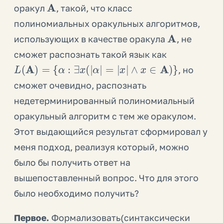
A
оракул
, такой, что класс
полиномиальных оракульных алгоритмов,
A
использующих в качестве оракула
, не
сможет распознать такой язык как
L
(
A
)
=
{
α
:
∃
x
(
|
α
|
=
|
x
|
∧
x
∈
A
)
}
, но
сможет очевидно, распознать
недетерминированный полиномиальный
оракульный алгоритм с тем же оракулом.
Этот выдающийся результат сформировал у
меня подход, реализуя который, можно
было бы получить ответ на
вышепоставленный вопрос. Что для этого
было необходимо получить?
Первое.
Формализовать(синтаксически