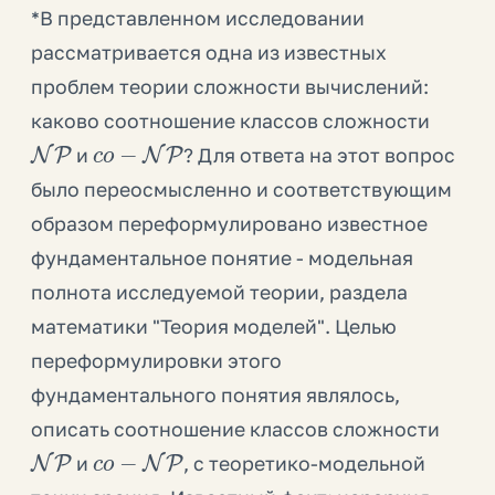
*В представленном исследовании
рассматривается одна из известных
проблем теории сложности вычислений:
каково соотношение классов сложности
NP
c
o
−
NP
и
? Для ответа на этот вопрос
было переосмысленно и соответствующим
образом переформулировано известное
фундаментальное понятие - модельная
полнота исследуемой теории, раздела
математики "Теория моделей". Целью
переформулировки этого
фундаментального понятия являлось,
описать соотношение классов сложности
NP
c
o
−
NP
и
, с теоретико-модельной