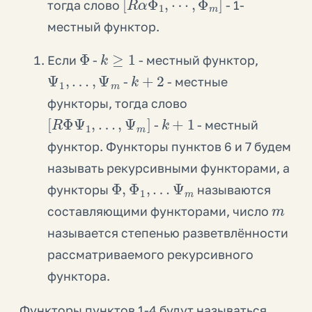
тогда слово
- 1-
местный функтор.
Φ
k
≥
1
Если
-
- местный функтор,
Ψ
1
,
…
,
Ψ
m
k
+
2
-
- местные
функторы, тогда слово
[
R
Φ
Ψ
1
,
…
,
Ψ
m
]
k
+
1
-
- местный
функтор. Функторы пунктов 6 и 7 будем
называть рекурсивными функторами, а
Φ
,
Φ
1
,
…
Ψ
m
функторы
называются
m
составляющими функторами, число
называется степенью разветвлённости
рассматриваемого рекурсивного
функтора.
Функторы пунктов 1-4 будут называться