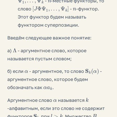
-
-местные функторы, то
[
J
Φ
Ψ
1
,
…
,
Ψ
k
]
n
слово
-
-функтор.
Этот функтор будем называть
функтором суперпозиции.
Введём следующее важное понятие:
Λ
а)
- аргументное слово, которое
называется пустым словом;
α
S
k
(
α
)
б) если
- аргументное, то слово
-
аргументное слово, которое будем
α
a
k
обозначать как
.
α
k
Аргументное слово
называется
-алфавитным, если это слово не содержит
S
l
l
>
k
B
функторов
, при
. Множество