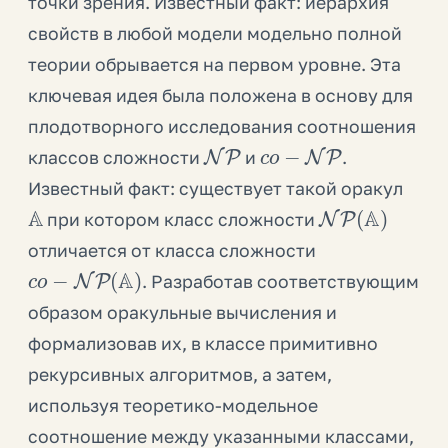
точки зрения. Известный факт: иерархия
свойств в любой модели модельно полной
теории обрывается на первом уровне. Эта
ключевая идея была положена в основу для
плодотворного исследования соотношения
NP
c
o
−
NP
классов сложности
и
.
Известный факт: существует такой оракул
A
NP
(
A
)
при котором класс сложности
отличается от класса сложности
c
o
−
NP
(
A
)
. Разработав соответствующим
образом оракульные вычисления и
формализовав их, в классе примитивно
рекурсивных алгоритмов, а затем,
используя теоретико-модельное
соотношение между указанными классами,