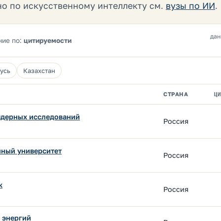
но по искусственному интеллекту см.
вузы по ИИ
.
дан
ние по:
цитируемости
усь
Казахстан
СТРАНА
Ц
ядерных исследований
Россия
нный университет
Россия
к
Россия
 энергий