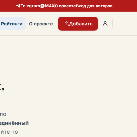
Telegram
MAX
О проекте
Вход для авторов
Добавить
Рейтинги
О проекте
,
 по
единённый
уйте по