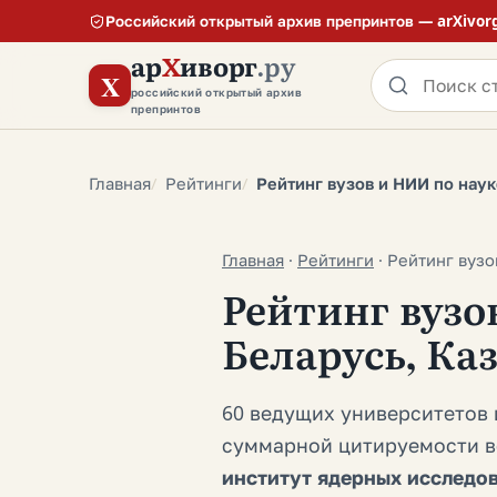
Российский открытый архив препринтов — arXivor
ар
Х
иворг
.ру
X
российский открытый архив
препринтов
Главная
Рейтинги
Рейтинг вузов и НИИ по наук
Главная
·
Рейтинги
·
Рейтинг вузо
Рейтинг вузо
Беларусь, Ка
60 ведущих университетов 
суммарной цитируемости в
институт ядерных исследо