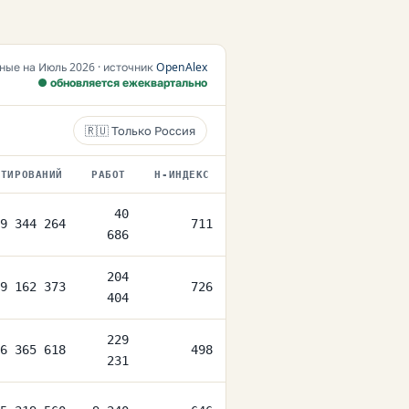
ные на Июль 2026 · источник
OpenAlex
● обновляется ежеквартально
🇷🇺 Только Россия
ИТИРОВАНИЙ
РАБОТ
H-ИНДЕКС
40
9 344 264
711
686
204
9 162 373
726
404
229
6 365 618
498
231