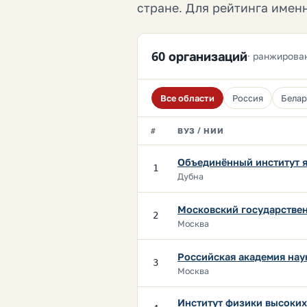
стране. Для рейтинга имен
60 организаций
· ранжирова
Все области
Россия
Белар
ВУЗ / НИИ
#
Объединённый институт 
1
Дубна
Московский государстве
2
Москва
Российская академия нау
3
Москва
Институт физики высоких