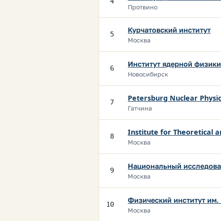
4
Протвино
Курчатовский институт
5
Москва
Институт ядерной физик
6
Новосибирск
Petersburg Nuclear Physic
7
Гатчина
Institute for Theoretical 
8
Москва
Национальный исследова
9
Москва
Физический институт им. 
10
Москва