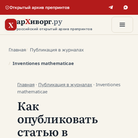
Открытый архив препринтов
ар
Х
иворг
.ру
X
российский открытый архив препринтов
Главная
Публикация в журналах
Inventiones mathematicae
Главная
·
Публикация в журналах
·
Inventiones
mathematicae
Как
опубликовать
статью в