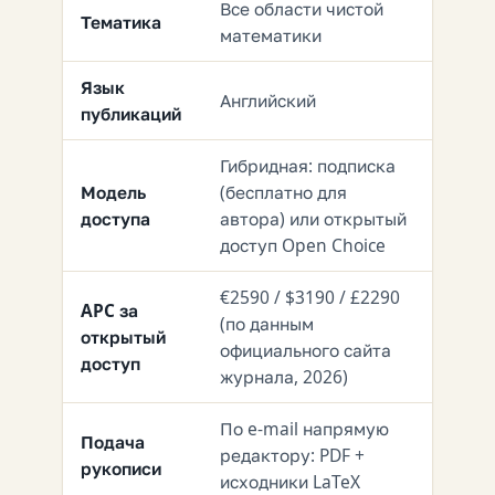
Все области чистой
Тематика
математики
Язык
Английский
публикаций
Гибридная: подписка
Модель
(бесплатно для
доступа
автора) или открытый
доступ Open Choice
€2590 / $3190 / £2290
APC за
(по данным
открытый
официального сайта
доступ
журнала, 2026)
По e-mail напрямую
Подача
редактору: PDF +
рукописи
исходники LaTeX