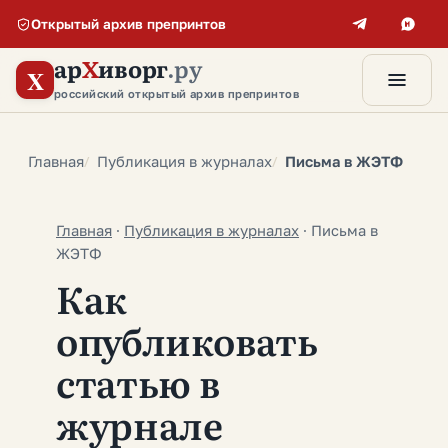
Открытый архив препринтов
ар
Х
иворг
.ру
X
российский открытый архив препринтов
Главная
Публикация в журналах
Письма в ЖЭТФ
Главная
·
Публикация в журналах
·
Письма в
ЖЭТФ
Как
опубликовать
статью в
журнале