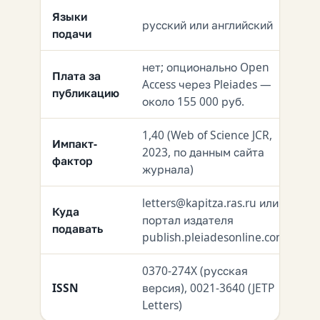
Языки
русский или английский
подачи
нет; опционально Open
Плата за
Access через Pleiades —
публикацию
около 155 000 руб.
1,40 (Web of Science JCR,
Импакт-
2023, по данным сайта
фактор
журнала)
letters@kapitza.ras.ru или
Куда
портал издателя
подавать
publish.pleiadesonline.com
0370-274X (русская
ISSN
версия), 0021-3640 (JETP
Letters)