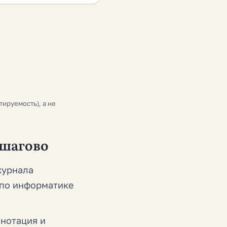
тируемость), а не
пошагово
журнала
ю по информатике
ннотация и