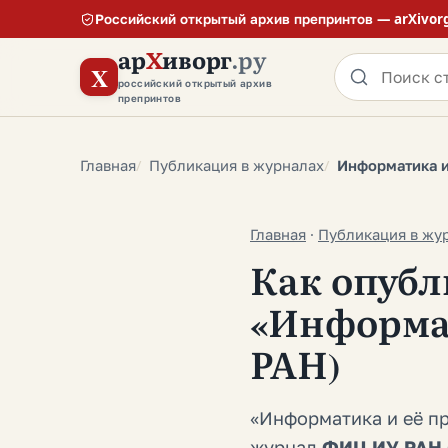
Российский открытый архив препринтов — arXivor
ар
Х
иворг
.ру
X
российский открытый архив
препринтов
Главная
Публикация в журналах
Информатика 
Главная
·
Публикация в жу
Как опубл
«Информа
РАН)
«Информатика и её пр
журнал
ФИЦ ИУ РАН 