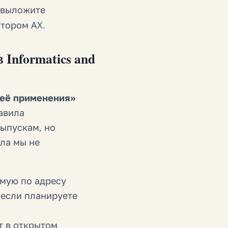
 выложите
атором AX.
nformatics and
 её применения»
авила
выпускам, но
ла мы не
мую по адресу
 если планируете
т в открытом