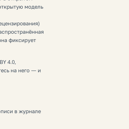
открытую модель
ецензирования)
распространённая
она фиксирует
BY 4.0,
есь на него — и
описи в журнале