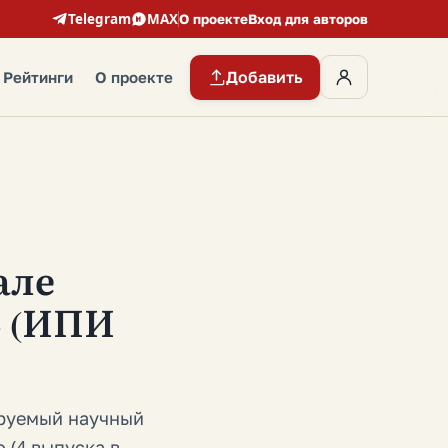
Telegram
MAX
О проекте
Вход для авторов
Добавить
Рейтинги
О проекте
але
» (ИПИ
ируемый научный
 (4 выпуска в