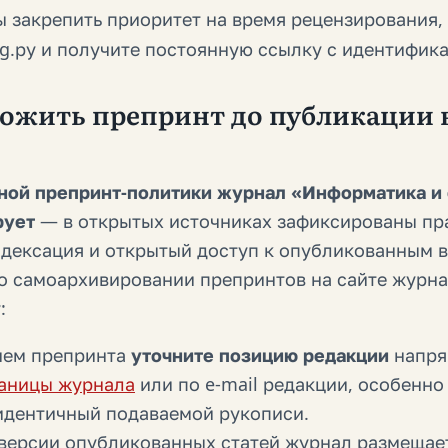
ы закрепить приоритет на время рецензирования,
rg.ру и получите постоянную ссылку с идентифик
жить препринт до публикации в I
ной препринт-политики журнал «Информатика и
рует
— в открытых источниках зафиксированы пр
ндексация и открытый доступ к опубликованным 
 о самоархивировании препринтов на сайте журна
:
ием препринта
уточните позицию редакции
напря
аницы журнала
или по e-mail редакции, особенно
 идентичный подаваемой рукописи.
 версии
опубликованных
статей журнал размещае