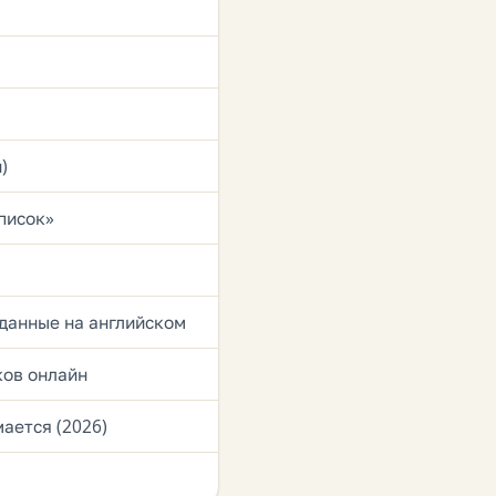
)
список»
аданные на английском
ков онлайн
ается (2026)