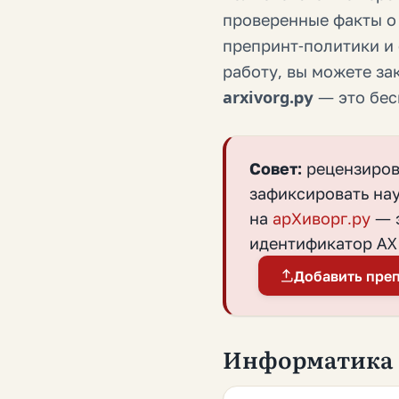
проверенные факты о
препринт-политики и 
работу, вы можете за
arxivorg.ру
— это бес
Совет:
рецензирова
зафиксировать на
на
арХиворг.ру
— э
идентификатор AX 
Добавить пре
Информатика и