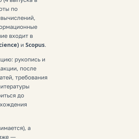
оты по
 вычислений,
формационные
ие входит в
cience)
и
Scopus
.
цию: рукопись и
акции, после
атей, требования
литературы
иться до
охождения
имается), а
Ниже —