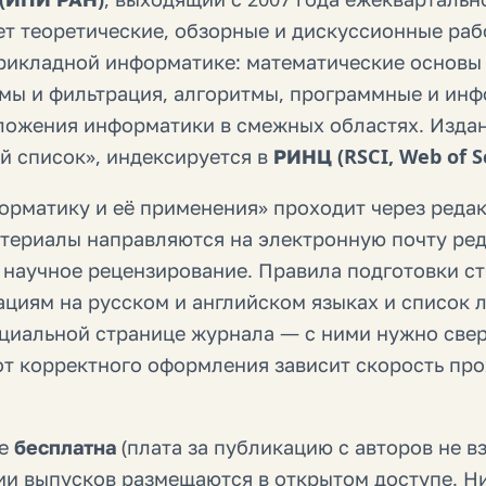
ет теоретические, обзорные и дискуссионные раб
рикладной информатике: математические основы
емы и фильтрация, алгоритмы, программные и ин
ложения информатики в смежных областях. Издан
ый список», индексируется в
РИНЦ (RSCI, Web of S
орматику и её применения» проходит через редак
териалы направляются на электронную почту ред
 научное рецензирование. Правила подготовки ст
циям на русском и английском языках и список 
циальной странице журнала — с ними нужно свер
 от корректного оформления зависит скорость пр
ле
бесплатна
(плата за публикацию с авторов не вз
ии выпусков размещаются в открытом доступе. 