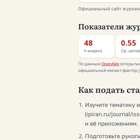
Официальный сайт журнал
Показатели жур
48
0.55
h-индекс
Ср. цитир
По данным
OpenAlex
(открытые
официальный импакт-фактор JC
Как подать стат
Изучите тематику 
(ipiran.ru/journal/
и её приложениям.
Подготовьте рукопи