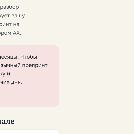
 разбор
рует вашу
ринт на
ором AX.
 месяцы. Чтобы
оязычный препринт
ку и
чих дня.
нале