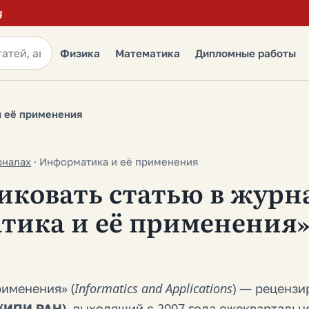
g
Физика
Математика
Дипломные работы
и её применения
рналах
·
Информатика и её применения
иковать статью в журн
тика и её применения
именения» (
Informatics and Applications
) — реценз
(ИПИ РАН)
, выходящий с 2007 года ежеквартально