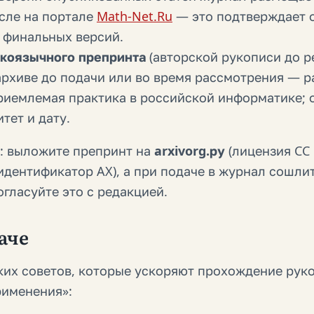
исле на портале
Math-Net.Ru
— это подтверждает 
 финальных версий.
коязычного препринта
(авторской рукописи до р
архиве до подачи или во время рассмотрения — 
приемлемая практика в российской информатике; 
тет и дату.
: выложите препринт на
arxivorg.ру
(лицензия CC 
идентификатор AX), а при подаче в журнал сошлит
гласуйте это с редакцией.
аче
ких советов, которые ускоряют прохождение рук
рименения»: