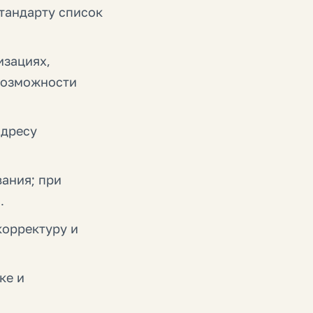
тандарту список
изациях,
 возможности
адресу
ания; при
.
корректуру и
ке и