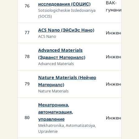
ВАК-
исследования (СОЦИС)
76
гуманит.
Sotsiologicheskie Issledovaniya
(SOCIS)
ACS Nano (ЭйСиЭс Нано)
Инженерия
77
ACS Nano
Advanced Materials
Инженерия
78
(Эдванст Материалс)
Advanced Materials
Nature Materials (Нейчер
Инженерия
79
Материалс)
Nature Materials
Мехатроника,
автоматизация,
Инженерия
80
управление
Mekhatronika, Avtomatizatsiya,
Upravlenie