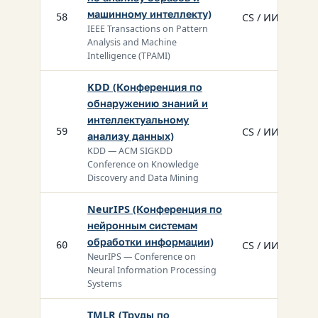
машинному интеллекту)
CS / ИИ
58
IEEE Transactions on Pattern
Analysis and Machine
Intelligence (TPAMI)
KDD (Конференция по
обнаружению знаний и
интеллектуальному
CS / ИИ
59
анализу данных)
KDD — ACM SIGKDD
Conference on Knowledge
Discovery and Data Mining
NeurIPS (Конференция по
нейронным системам
обработки информации)
CS / ИИ
60
NeurIPS — Conference on
Neural Information Processing
Systems
TMLR (Труды по