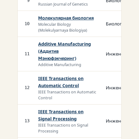
Биология
9
Russian Journal of Genetics
Молекулярная биология
Биология
10
Molecular Biology
(Molekulyarnaya Biologiya)
Additive Manufacturing
(Аддитив
Инженерия
11
Мэнюфэкчеринг)
Additive Manufacturing
IEEE Transactions on
Automatic Control
Инженерия
12
IEEE Transactions on Automatic
Control
IEEE Transactions on
Signal Processing
Инженерия
13
IEEE Transactions on Signal
Processing