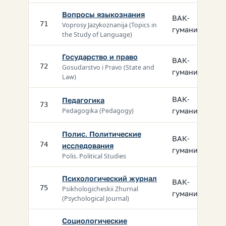
Вопросы языкознания
ВАК-
71
Voprosy Jazykoznanija (Topics in
гуманит.
the Study of Language)
Государство и право
ВАК-
72
Gosudarstvo i Pravo (State and
гуманит.
Law)
ВАК-
Педагогика
73
гуманит.
Pedagogika (Pedagogy)
Полис. Политические
ВАК-
74
исследования
гуманит.
Polis. Political Studies
Психологический журнал
ВАК-
75
Psikhologicheskii Zhurnal
гуманит.
(Psychological Journal)
Социологические