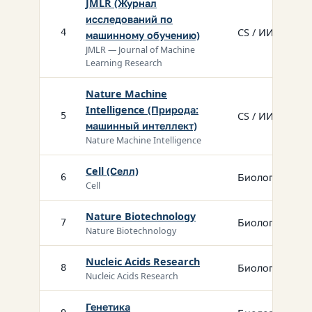
JMLR (Журнал
исследований по
CS / ИИ
4
машинному обучению)
JMLR — Journal of Machine
Learning Research
Nature Machine
Intelligence (Природа:
CS / ИИ
5
машинный интеллект)
Nature Machine Intelligence
Cell (Селл)
Биология
6
Cell
Nature Biotechnology
Биология
7
Nature Biotechnology
Nucleic Acids Research
Биология
8
Nucleic Acids Research
Генетика