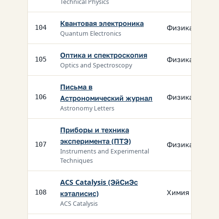
Technical Physics
Квантовая электроника
Физика
104
Quantum Electronics
Оптика и спектроскопия
Физика
105
Optics and Spectroscopy
Письма в
Физика
106
Астрономический журнал
Astronomy Letters
Приборы и техника
эксперимента (ПТЭ)
Физика
107
Instruments and Experimental
Techniques
ACS Catalysis (ЭйСиЭс
Химия
108
кэталисис)
ACS Catalysis