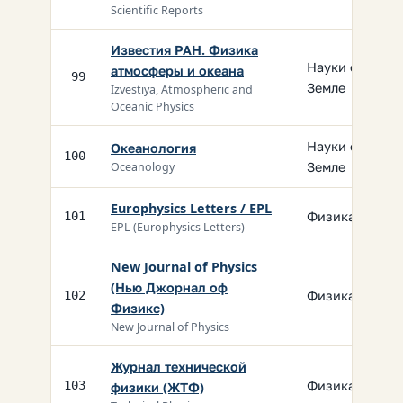
Scientific Reports
Известия РАН. Физика
Науки о
атмосферы и океана
99
Земле
Izvestiya, Atmospheric and
Oceanic Physics
Науки о
Океанология
100
Земле
Oceanology
Europhysics Letters / EPL
Физика
101
EPL (Europhysics Letters)
New Journal of Physics
(Нью Джорнал оф
Физика
102
Физикс)
New Journal of Physics
Журнал технической
Физика
103
физики (ЖТФ)