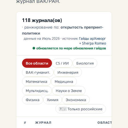
журнал ВАК/РАН.
118 журнала(ов)
· ранжирование по:
открытость препринт-
политики
данные на Июль 2026 · источник
Гайды арХиворг
+ Sherpa Romeo
● обновляется по мере обновления гайдов
Все области
CS / ИИ
Биология
ВАК-гуманит.
Инженерия
Математика
Медицина
Мультидисц.
Науки о Земле
Физика
Химия
Экономика
🇷🇺 Только российские
ЖУРНАЛ
ОБЛАСТЬ
#