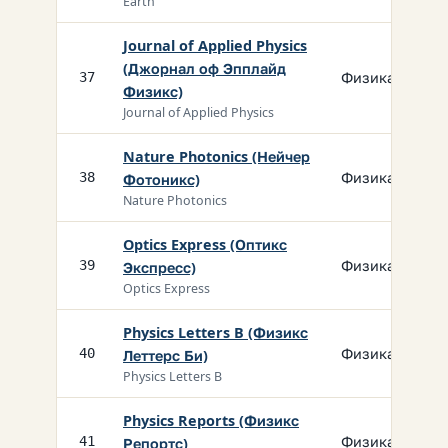
Earth
Journal of Applied Physics
(Джорнал оф Эпплайд
Физика
37
Физикс)
Journal of Applied Physics
Nature Photonics (Нейчер
Физика
38
Фотоникс)
Nature Photonics
Optics Express (Оптикс
Физика
39
Экспресс)
Optics Express
Physics Letters B (Физикс
Физика
40
Леттерс Би)
Physics Letters B
Physics Reports (Физикс
Физика
41
Репортс)