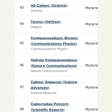
Ай-Сайенс (iScience)
Мультидисц.
93
iScience
Гелион (Heliyon)
Мультидисц.
94
Heliyon
Коммьюникейшнс Физикс
Мультидисц.
95
(Communications Physics)
Communications Physics
Нейчер Коммьюникейшнс
Мультидисц.
96
(Nature Communications)
Nature Communications
Сайенс Эдвансес (Science
Мультидисц.
97
Advances)
Science Advances
Сайентифик Репортс
Мультидисц.
98
(Scientific Reports)