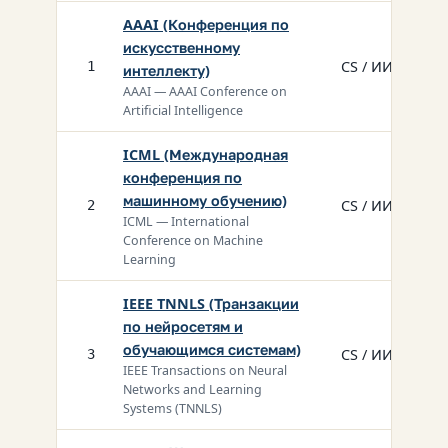
AAAI (Конференция по
искусственному
CS / ИИ
1
интеллекту)
AAAI — AAAI Conference on
Artificial Intelligence
ICML (Международная
конференция по
машинному обучению)
CS / ИИ
2
ICML — International
Conference on Machine
Learning
IEEE TNNLS (Транзакции
по нейросетям и
обучающимся системам)
CS / ИИ
3
IEEE Transactions on Neural
Networks and Learning
Systems (TNNLS)