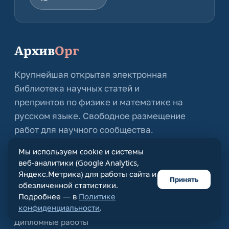
Архив
Орг
Крупнейшая открытая электронная
библиотека научных статей и
препринтов по физике и математике на
русском языке. Свободное размещение
работ для научного сообщества.
Открытый доступ · Без платы за публикацию
Мы используем cookie и системы
веб-аналитики (Google Analytics,
Яндекс.Метрика) для работы сайта и
Разделы
Принять
обезличенной статистики.
Подробнее — в
Политике
Физика
конфиденциальности
.
Математика
Дипломные работы