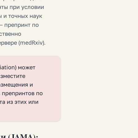
нты при условии
 и точных наук
— препринт по
бственно
рвере (medRxiv).
iation) может
азместите
азмещения и
в препринтов по
та из этих или
и (JAMA):