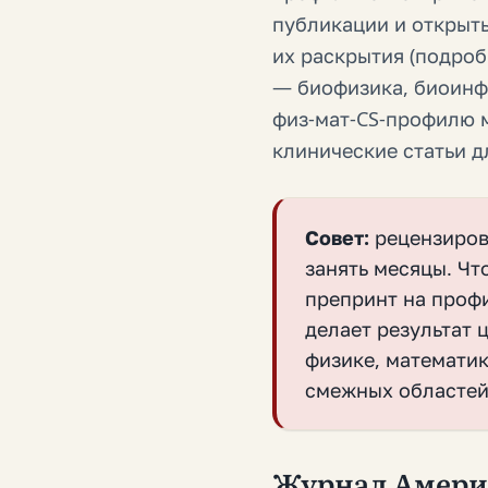
публикации и открыть
их раскрытия (подроб
— биофизика, биоинф
физ-мат-CS-профилю 
клинические статьи д
Совет:
рецензирова
занять месяцы. Чт
препринт на проф
делает результат 
физике, математик
смежных областей
Журнал Амери