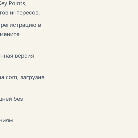
ey Points,
тов интересов.
 регистрацию в
имените
анная версия
a.com, загрузив
дней без
аниям