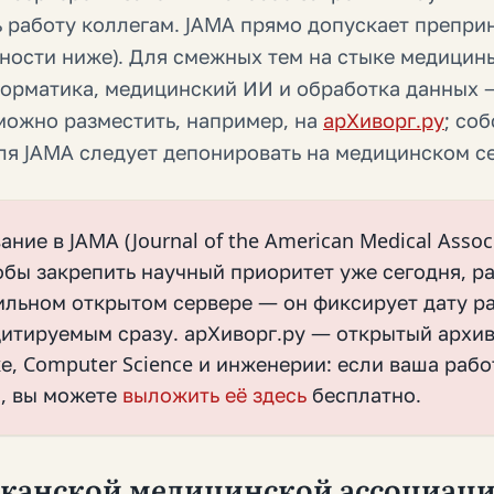
 работу коллегам. JAMA прямо допускает препри
ности ниже). Для смежных тем на стыке медицины
орматика, медицинский ИИ и обработка данных 
можно разместить, например, на
арХиворг.ру
; со
ля JAMA следует депонировать на медицинском се
ние в JAMA (Journal of the American Medical Assoc
обы закрепить научный приоритет уже сегодня, р
ильном открытом сервере — он фиксирует дату р
цитируемым сразу. арХиворг.ру — открытый архи
е, Computer Science и инженерии: если ваша рабо
, вы можете
выложить её здесь
бесплатно.
канской медицинской ассоциаци