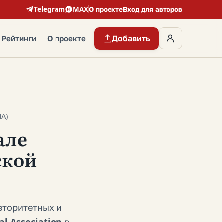
Telegram
MAX
О проекте
Вход для авторов
Добавить
Рейтинги
О проекте
A)
але
ской
вторитетных и
l Association
в