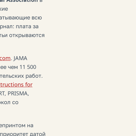
кие
ватывающие всю
нал: плата за
атьи открываются
.com
. JAMA
ее чем 11 500
тельских работ.
tructions for
T, PRISMA,
окол со
репринтом на
приоритет датой