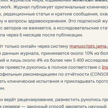
twork. Журнал публикует оригинальные клиничес
ы, редакционные статьи и краткие сообщения, ох
у и вопросы здравоохранения. Это подписной жур
с авторов не взимается, а исследовательские ст
па через 6 месяцев после публикации.
ёт только онлайн через систему
manuscripts.jama
о данным журнала, принимается около 10% из бол
й и лишь около 4% из более чем 5 400 исследова
е привести рукопись в полное соответствие с
Ins
рофильным рекомендациям по отчётности (CONSOR
ать клинические испытания и прикладывать прот
ом.
и ведёт рецензирование, разместить рукопись п
 сервере — законный способ закрепить научный 