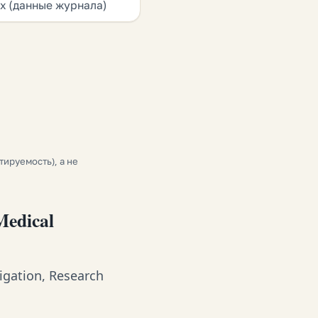
х (данные журнала)
тируемость), а не
edical
igation, Research