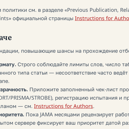
олитики см. в разделе «Previous Publication, Rel
prints» официальной страницы
Instructions for Autho
аче
ндации, повышающие шансы на прохождение отб
рмату.
Строго соблюдайте лимиты слов, число та
нного типа статьи — несоответствие часто ведёт
апе.
зрачность.
Приложите заполненный чек-лист пр
ORT/PRISMA/STROBE), регистрацию испытания и п
планом — см.
Instructions for Authors
.
иоритета.
Пока JAMA месяцами рецензирует работ
ытом сервере фиксирует ваш приоритет датой р