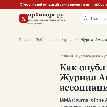
Российский открытый архив препринтов — arXivor
ар
Х
иворг
.ру
X
российский открытый архив
препринтов
Главная
Публикация в журналах
Журнал Америк
Главная
·
Публикация в жу
Как опубл
Журнал А
ассоциаци
JAMA (Journal of the 
цитируемых медицинс