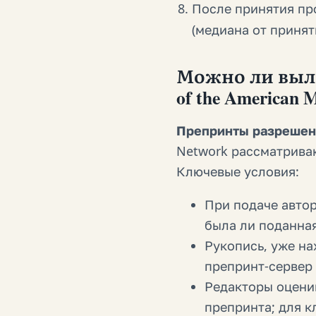
После принятия пр
(медиана от принят
Можно ли выло
of the American M
Препринты разрешен
Network рассматрива
Ключевые условия:
При подаче авто
была ли поданная
Рукопись, уже н
препринт-сервер 
Редакторы оценив
препринта; для 