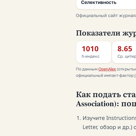
Селективность
Официальный сайт журнал
Показатели жур
1010
8.65
h-индекс
Ср. цитир
По данным
OpenAlex
(открытые
официальный импакт-фактор JC
Как подать стат
Association): п
Изучите Instructions
Letter, обзор и др.