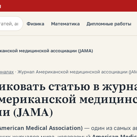
g
Физика
Математика
Дипломные работы
анской медицинской ассоциации (JAMA)
рналах
·
Журнал Американской медицинской ассоциации (JAM
иковать статью в журн
мериканской медицин
и (JAMA)
American Medical Association)
— один из самых а
ких журналов мира, издаваемый
American Medica