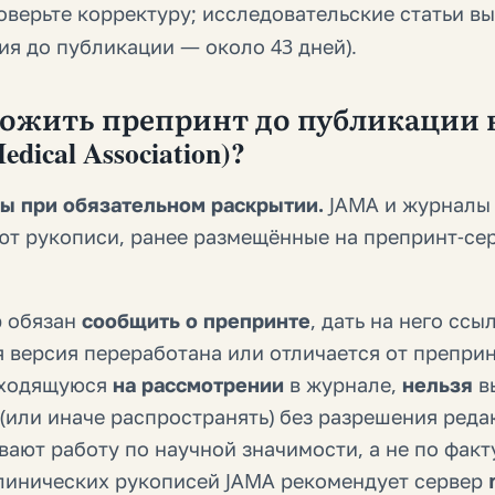
оверьте корректуру; исследовательские статьи в
ия до публикации — около 43 дней).
жить препринт до публикации в 
edical Association)?
ы при обязательном раскрытии.
JAMA и журналы 
ют рукописи, ранее размещённые на препринт-сер
р обязан
сообщить о препринте
, дать на него ссы
 версия переработана или отличается от преприн
аходящуюся
на рассмотрении
в журнале,
нельзя
в
(или иначе распространять) без разрешения реда
ают работу по научной значимости, а не по факт
клинических рукописей JAMA рекомендует сервер