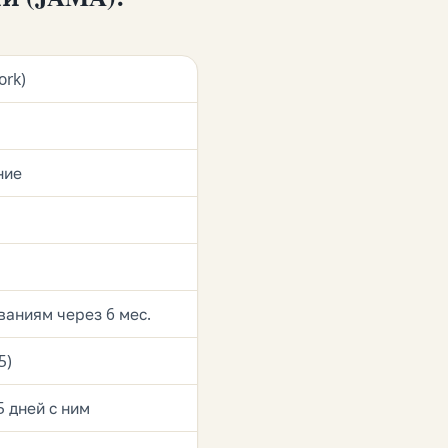
ork)
ние
ваниям через 6 мес.
5)
5 дней с ним