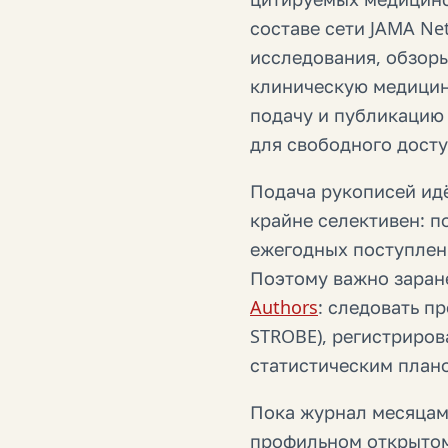
составе сети JAMA Ne
исследования, обзор
клиническую медицин
подачу и публикацию 
для свободного досту
Подача рукописей ид
крайне селективен: п
ежегодных поступлени
Поэтому важно заране
Authors
: следовать п
STROBE), регистриров
статистическим план
Пока журнал месяцам
профильном открытом