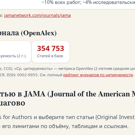
~10% всех работ; ~4% исследовательски
а:
jamanetwork.com/journals/jama
нала (OpenAlex)
354 753
уемость (2 г.)
Статей в базе
, CC0). «Ср. цитируемость» — метрика OpenAlex (2-летняя средняя ци
R. ISSN: 0002-9955. См. полный
рейтинг журналов по цитируемости
.
ью в JAMA (Journal of the American M
ошагово
 for Authors и выберите тип статьи (Original Invest
) с его лимитами по объёму, таблицам и ссылкам.