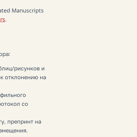
ated Manuscripts
rs
.
ора:
блиц/рисунков и
 к отклонению на
офильного
ротокол со
у, препринт на
азмещения.