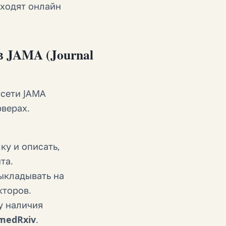
ыходят онлайн
JAMA (Journal
сети JAMA
верах.
лку и описать,
та.
ыкладывать на
кторов.
у наличия
medRxiv
.