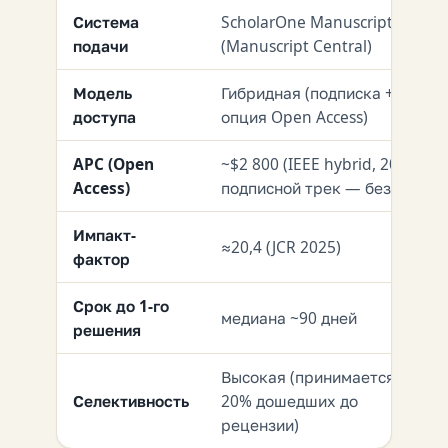
Система
ScholarOne Manuscripts
подачи
(Manuscript Central)
Модель
Гибридная (подписка +
доступа
опция Open Access)
APC (Open
~$2 800 (IEEE hybrid, 2026);
Access)
подписной трек — без APC
Импакт-
≈20,4 (JCR 2025)
фактор
Срок до 1-го
медиана ~90 дней
решения
Высокая (принимается ~15-
Селективность
20% дошедших до
рецензии)