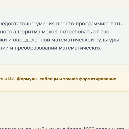
недостаточно умения просто программировать
ного алгоритма может потребовать от вас
ики и определенной математической культуры
ний и преобразований математических
ка и ИИ.
Формулы, таблицы и точное форматирование
ликовано на данный момент более 1000 задач и эта