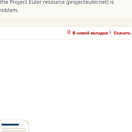
the Project Euler resource (projecteuler.net) is
roblem.
В новой вкладке
Скачать