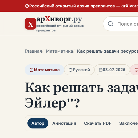
Российский открытый архив препринтов — arXivor
ар
Х
иворг
.ру
X
российский открытый архив
препринтов
Главная
Математика
Как решать задачи ресурс
Математика
Русский
03.07.2026
Как решать зада
Эйлер"?
Автор
Аннотация
Скачать PDF
Заключе