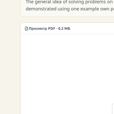
The general idea of ​​solving problems on 
demonstrated using one example own p
Просмотр PDF · 0.2 МБ