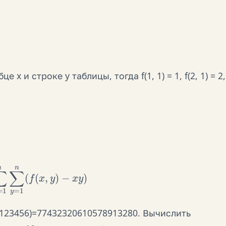
 x и строке y таблицы, тогда f(1, 1) = 1, f(2, 1) = 2,
1
n
∑
y
=
1
n
(
f
(
x
,
y
)
−
x
y
)
s(123456)=77432320610578913280. Вычислить