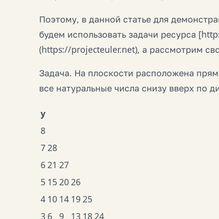
Поэтому, в данной статье для демонстра
будем использовать задачи ресурса [https://
(https://projecteuler.net), а рассмотрим 
Задача. На плоскости расположена прям
все натуральные числа снизу вверх по 
y
8
7
28
6
21
27
5
15
20
26
4
10
14
19
25
3
6
9
13
18
24