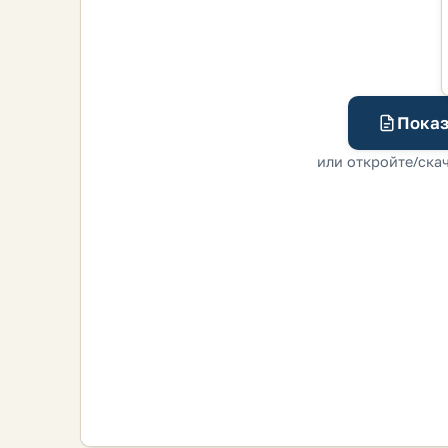
Показ
или откройте/скач