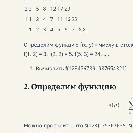
2
3
5
8
12
17
23
1
1
2
4
7
11
16
22
1
2
3
4
5
6
7
8
X
Определим функцию f(x, y) = числу в столбце
f(1, 2) = 3, f(2, 2) = 5, f(5, 3) = 24, ....
Вычислить f(123456789, 987654321).
2. Определим функцию
s
(
n
)
=
∑
x
=
Можно проверить, что s(123)=75367635, 