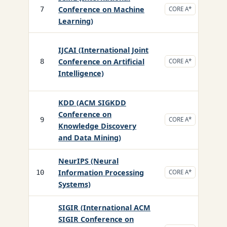
Conference on Machine
CS/
7
CORE A*
Learning)
IJCAI (International Joint
Conference on Artificial
CS/
8
CORE A*
Intelligence)
KDD (ACM SIGKDD
Conference on
CS/
9
CORE A*
Knowledge Discovery
and Data Mining)
NeurIPS (Neural
Information Processing
CS/
10
CORE A*
Systems)
SIGIR (International ACM
SIGIR Conference on