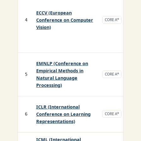
ECCV (European
Conference on Computer
CS/
4
CORE A*
Vision)
EMNLP (Conference on
Empirical Methods in
CS/
5
CORE A*
Natural Language
Processing)
ICLR (International
Conference on Learning
CS/
6
CORE A*
Representations)
ICML (International