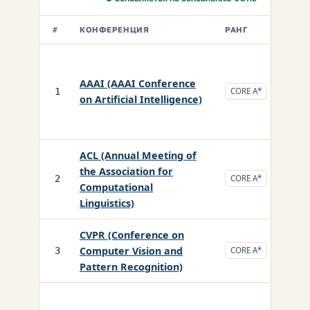
КОНФЕРЕНЦИЯ
РАНГ
ОБЛ
#
AAAI (AAAI Conference
CS/
1
CORE A*
on Artificial Intelligence)
ACL (Annual Meeting of
the Association for
CS/
2
CORE A*
Computational
Linguistics)
CVPR (Conference on
Computer Vision and
CS/
3
CORE A*
Pattern Recognition)