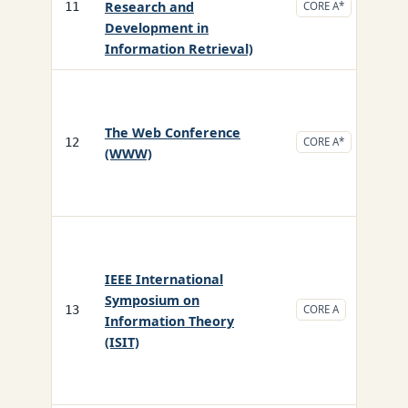
Research and
CS/
11
CORE A*
Development in
Information Retrieval)
The Web Conference
CS/
12
CORE A*
(WWW)
IEEE International
Symposium on
CS/
13
CORE A
Information Theory
(ISIT)