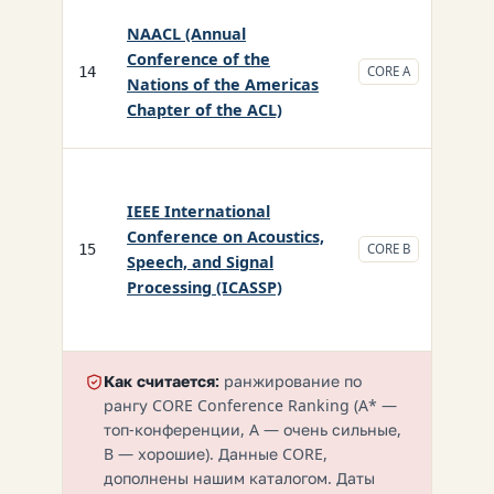
NAACL (Annual
Conference of the
CS/
14
CORE A
Nations of the Americas
Chapter of the ACL)
IEEE International
Conference on Acoustics,
CS/
15
CORE B
Speech, and Signal
Processing (ICASSP)
Как считается:
ранжирование по
рангу CORE Conference Ranking (A* —
топ-конференции, A — очень сильные,
B — хорошие). Данные CORE,
дополнены нашим каталогом. Даты